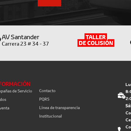
AV Santander
TALLER
DE COLISIÓN
Carrera 23 # 34 - 37
FORMACIÓN
Lu
Contacto
pañas de Servicio
8:
PQRS
2:
dos
Sá
Línea de transparencia
venta
Co
Institucional
Ce
Co