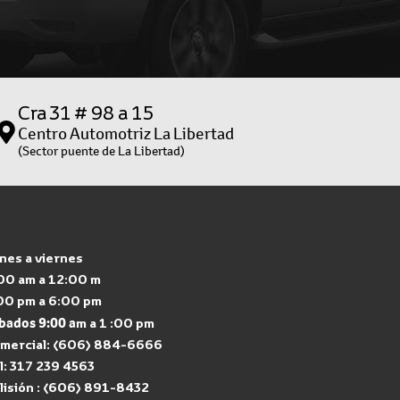
Cra 31 # 98 a 15
Centro Automotriz La Libertad
(Sector puente de La Libertad)
nes a viernes
00 am a 12:00 m
00 pm a 6:00 pm
bados 9:00 a
m a 1 :00 pm
mercial: (606) 884-6666
l: 317 239 4563
lisión : (606) 891-8432