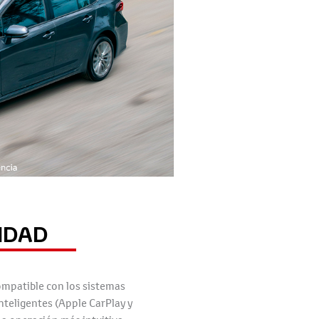
IDAD
compatible con los sistemas
teligentes (Apple CarPlay y