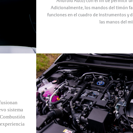
Android Auto) con el fin de permitir u
Adicionalmente, los mandos del timón faci
funciones en el cuadro de instrumentos y de
las manos del m
 fusionan
evo sistema
 (Combustión
 experiencia