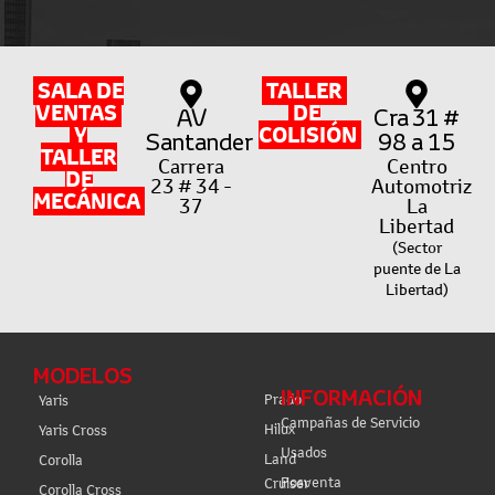
SALA DE
TALLER
VENTAS
DE
AV
Cra 31 #
Y
COLISIÓN
Santander
98 a 15
TALLER
Carrera
Centro
DE
23 # 34 -
Automotriz
MECÁNICA
37
La
Libertad
(Sector
puente de La
Libertad)
MODELOS
INFORMACIÓN
Prado
Yaris
Campañas de Servicio
Hilux
Yaris Cross
Usados
Land
Corolla
Posventa
Cruiser
Corolla Cross