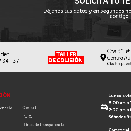
SOLICITA TU T
Déjanos tus datos y en segundos n
contigo
Cra 31 #
der
TALLER
Centro Au
DE COLISIÓN
# 34 - 37
(Sector puent
CIÓN
Lunes a vi
8:00 am a
Contacto
ervicio
2:00 pm a 
PQRS
Sábados 9:
Línea de transparencia
Comercial