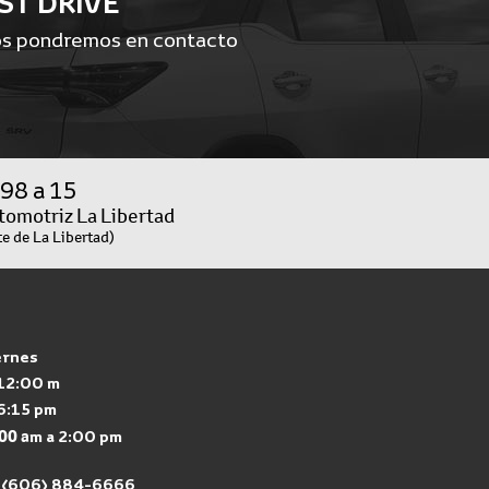
EST DRIVE
os pondremos en contacto
 98 a 15
tomotriz La Libertad
e de La Libertad)
ernes
 12:00 m
6:15 pm
00 a
m a 2:00 pm
: (606) 884-6666