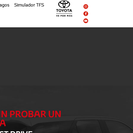
Pagos
Simulador TFS
Instagram
Facebook-
Youtube
f
IN PROBAR UN
A