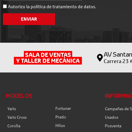
r
l
l
d
c
Autorizo la política de tratamiento de datos.
e
u
e
o
c
l
l
ENVIAR
n
o
a
o
d
m
r
i
p
c
l
i
e
AV Santan
SALA DE VENTAS
o
t
Y TALLER DE MECÁNICA
Carrera 23 
n
o
e
s
MODELOS
INFORMA
Fortuner
Yaris
Campañas de S
Prado
Yaris Cross
Usados
Hilux
Corolla
Posventa