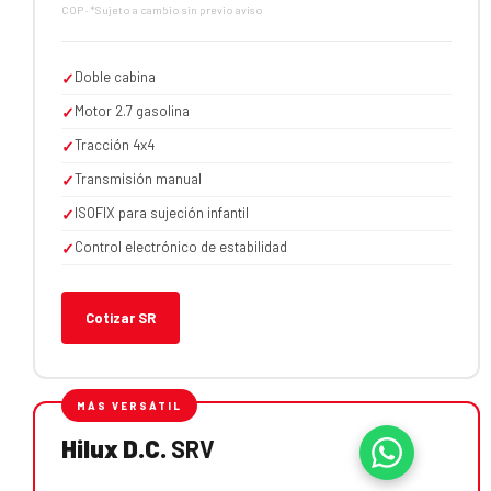
COP · *Sujeto a cambio sin previo aviso
Doble cabina
✓
Motor 2.7 gasolina
✓
Tracción 4x4
✓
Transmisión manual
✓
ISOFIX para sujeción infantil
✓
Control electrónico de estabilidad
✓
Cotizar SR
MÁS VERSÁTIL
Hilux D.C.
SRV