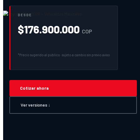
DESDE
$
176.900.000
COP
*Precio sugerido al público · sujeto a cambio sin previo aviso
Cotizar ahora
Ver versiones ↓