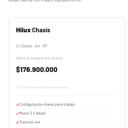
Hilux
Chasís
2.4 Diésel · 4x4 · MT
PRECIO SUGERIDO DESDE
$176.900.000
COP · *Sujeto a cambio sin previo aviso
Configuración chasís para trabajo
✓
Motor 2.4 diésel
✓
Tracción 4x4
✓