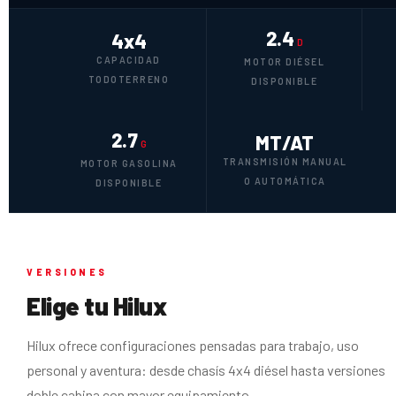
2.4
4x4
D
CAPACIDAD
MOTOR DIÉSEL
TODOTERRENO
DISPONIBLE
2.7
MT/AT
G
TRANSMISIÓN MANUAL
MOTOR GASOLINA
O AUTOMÁTICA
DISPONIBLE
VERSIONES
Elige tu Hilux
Hilux ofrece configuraciones pensadas para trabajo, uso
personal y aventura: desde chasís 4x4 diésel hasta versiones
doble cabina con mayor equipamiento.