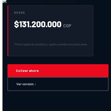
DESDE
$
131.200.000
COP
*Precio sugerido al público · sujeto a cambio sin previo aviso
Cotizar ahora
Ver versión ↓