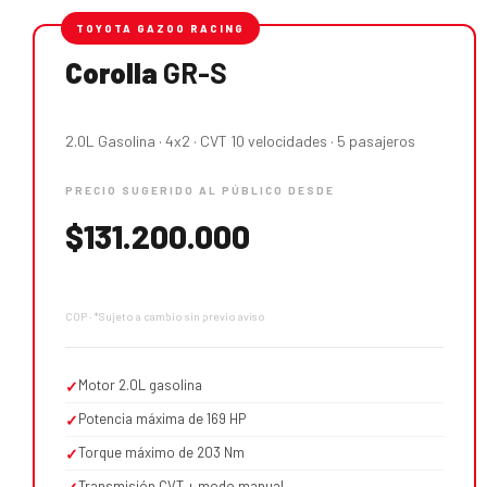
TOYOTA GAZOO RACING
Corolla
GR-S
2.0L Gasolina · 4x2 · CVT 10 velocidades · 5 pasajeros
PRECIO SUGERIDO AL PÚBLICO DESDE
$131.200.000
COP · *Sujeto a cambio sin previo aviso
Motor 2.0L gasolina
✓
Potencia máxima de 169 HP
✓
Torque máximo de 203 Nm
✓
Transmisión CVT + modo manual