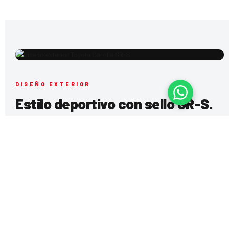
DISEÑO EXTERIOR
Estilo deportivo con sello GR-S.
Corolla GR-S integra una apariencia más dinámica, detalles
inspirados en Toyota Gazoo Racing y una presencia elegante
que combina deportividad, confort y personalidad urbana.
Diseño exterior con inspiración Toyota Gazoo Racing
Estética deportiva y refinada