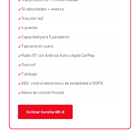
✓
10 velocidades + reversa
✓
Tracción 4x2
✓
4 puertas
✓
Capacidad para 5 pasajeros
✓
Tapicería en cuero
✓
Radio 10” con Android Auto y Apple CarPlay
✓
Sunroof
✓
7 airbags
✓
ABS, control electrónico de estabilidad e ISOFIX
✓
Alerta de colisión frontal
✓
Cotizar Corolla GR-S