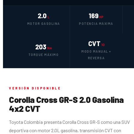
2.0
169
L
HP
MOTOR GASOLINA
POTENCIA MÁXIMA
CVT
203
10
Nm
MODO MANUAL +
TORQUE MÁXIMO
REVERSA
VERSIÓN DISPONIBLE
Corolla Cross GR-S 2.0 Gasolina
4x2 CVT
Toyota Colombia presenta Corolla Cross GR-S como una SUV
deportiva con motor 2.0L gasolina, transmisión CVT con