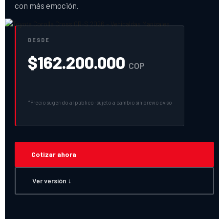
con más emoción.
DESDE
$
162.200.000
COP
*Precio sugerido al público · sujeto a cambio sin previo aviso
Cotizar ahora
Ver versión ↓