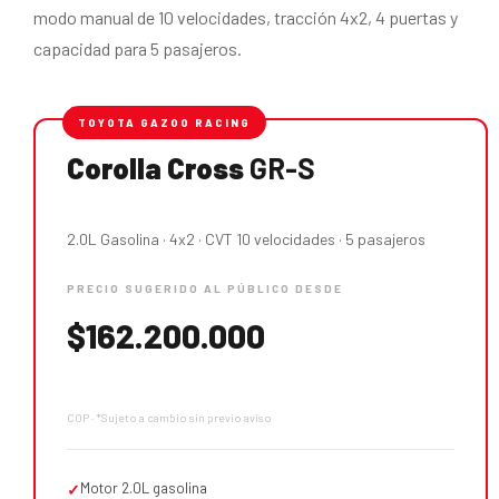
modo manual de 10 velocidades, tracción 4x2, 4 puertas y
capacidad para 5 pasajeros.
TOYOTA GAZOO RACING
Corolla Cross
GR-S
2.0L Gasolina · 4x2 · CVT 10 velocidades · 5 pasajeros
PRECIO SUGERIDO AL PÚBLICO DESDE
$162.200.000
COP · *Sujeto a cambio sin previo aviso
Motor 2.0L gasolina
✓